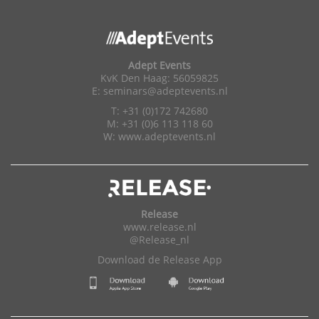
Adept Events
KvK Den Haag: 56059825
E:
seminars@adeptevents.nl
T: +31 (0)172 742680
M: +31 (0)6 113 118 60
W:
www.adeptevents.nl
Release
www.release.nl
@Release_nl
Download de Release App