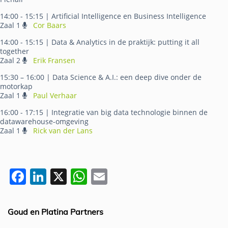
14:00 - 15:15
| Artificial Intelligence en Business Intelligence
Zaal 1
Cor Baars
14:00 - 15:15
| Data & Analytics in de praktijk: putting it all
together
Zaal 2
Erik Fransen
15:30 – 16:00
| Data Science & A.I.: een deep dive onder de
motorkap
Zaal 1
Paul Verhaar
16:00 - 17:15
| Integratie van big data technologie binnen de
datawarehouse-omgeving
Zaal 1
Rick van der Lans
F
Li
X
W
E
a
n
h
m
c
k
at
ai
Goud en Platina Partners
e
e
s
l