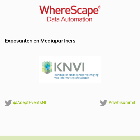
b
dI
A
o
n
p
o
p
k
Exposanten en Mediapartners
@AdeptEventsNL
#dwbisummit