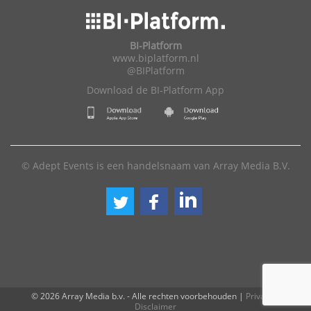
BI-Platform
www.biplatform.nl
@BIPlatform
Download de BI-Platform App
© Adept Events is een handelsnaam van Array Media B.V.
© 2026 Array Media b.v. - Alle rechten voorbehouden
|
Privacy
|
Disclaimer