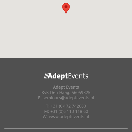
Adept Events
KvK Den Haag: 56059825
E:
seminars@adeptevents.nl
T: +31 (0)172 742680
M: +31 (0)6 113 118 60
W:
www.adeptevents.nl