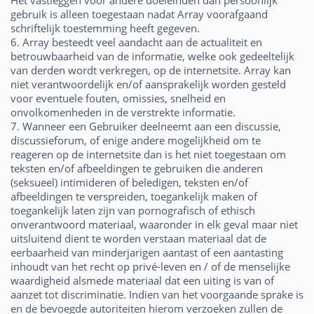
Het vastleggen voor andere doeleinden dan persoonlijk
gebruik is alleen toegestaan nadat Array voorafgaand
schriftelijk toestemming heeft gegeven.
6. Array besteedt veel aandacht aan de actualiteit en
betrouwbaarheid van de informatie, welke ook gedeeltelijk
van derden wordt verkregen, op de internetsite. Array kan
niet verantwoordelijk en/of aansprakelijk worden gesteld
voor eventuele fouten, omissies, snelheid en
onvolkomenheden in de verstrekte informatie.
7. Wanneer een Gebruiker deelneemt aan een discussie,
discussieforum, of enige andere mogelijkheid om te
reageren op de internetsite dan is het niet toegestaan om
teksten en/of afbeeldingen te gebruiken die anderen
(seksueel) intimideren of beledigen, teksten en/of
afbeeldingen te verspreiden, toegankelijk maken of
toegankelijk laten zijn van pornografisch of ethisch
onverantwoord materiaal, waaronder in elk geval maar niet
uitsluitend dient te worden verstaan materiaal dat de
eerbaarheid van minderjarigen aantast of een aantasting
inhoudt van het recht op privé-leven en / of de menselijke
waardigheid alsmede materiaal dat een uiting is van of
aanzet tot discriminatie. Indien van het voorgaande sprake is
en de bevoegde autoriteiten hierom verzoeken zullen de