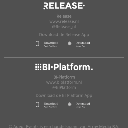
Release
www.release.nl
@Release_nl
Download de Release App
BI-Platform
www.biplatform.nl
@BIPlatform
Download de BI-Platform App
© Adept Events is een handelsnaam van Array Media B.V.