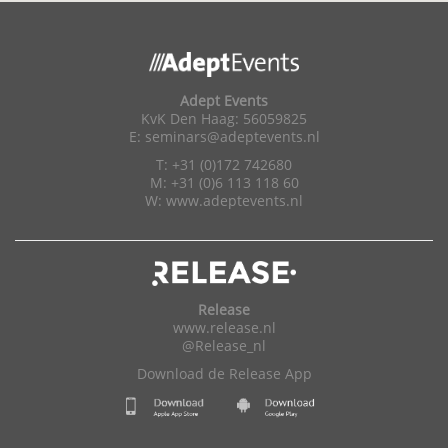
Adept Events
KvK Den Haag: 56059825
E:
seminars@adeptevents.nl
T: +31 (0)172 742680
M: +31 (0)6 113 118 60
W:
www.adeptevents.nl
Release
www.release.nl
@Release_nl
Download de Release App