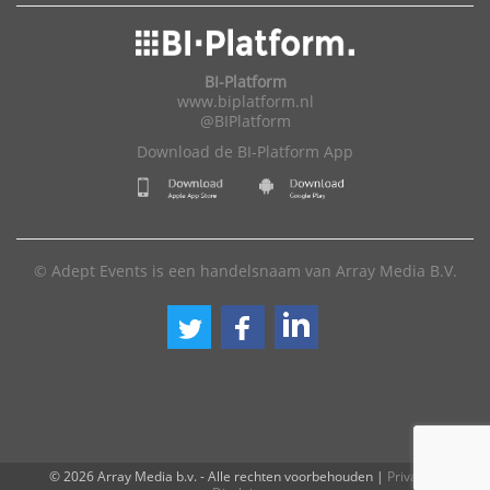
BI-Platform
www.biplatform.nl
@BIPlatform
Download de BI-Platform App
© Adept Events is een handelsnaam van Array Media B.V.
© 2026 Array Media b.v. - Alle rechten voorbehouden
|
Privacy
|