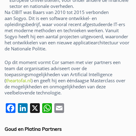
Europese Universiteiten, voor onder andere de financiële
sector en nationale overheden.
Na CIBIT was Baars van 2010 tot 2015 verbonden
aan Sogyo. Dit is een software ontwikkel- en
opleidingsbedrijf, waar vooral recent afgestudeerde IT-ers
met moderne methoden en technieken werken. Vanuit
Sogyo heeft hij een aantal projecten uitgevoerd, waaronder
het ontwikkelen van een nieuwe applicatiearchitectuur voor
de Nationale Politie.
Op dit moment vormt Cor samen met vier partners een
team dat organisaties adviseert over de
toepassingsmogelijkheden van Artificial Intelligence
(
theartofai.nl
) en geeft hij een ééndaagse Masterclass over
de mogelijkheden en onmogelijkheden van deze
veelbelovende technologie.
F
Li
X
W
E
a
n
h
m
c
k
at
ai
Goud en Platina Partners