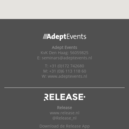
Adept Events
KvK Den Haag: 56059825
E:
seminars@adeptevents.nl
T: +31 (0)172 742680
M: +31 (0)6 113 118 60
W:
www.adeptevents.nl
Release
www.release.nl
@Release_nl
Download de Release App