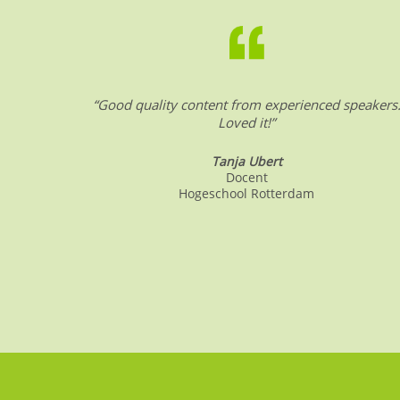
b
dI
A
o
n
p
o
p
k
“Good quality content from experienced speakers
Loved it!”
Tanja Ubert
Docent
Hogeschool Rotterdam