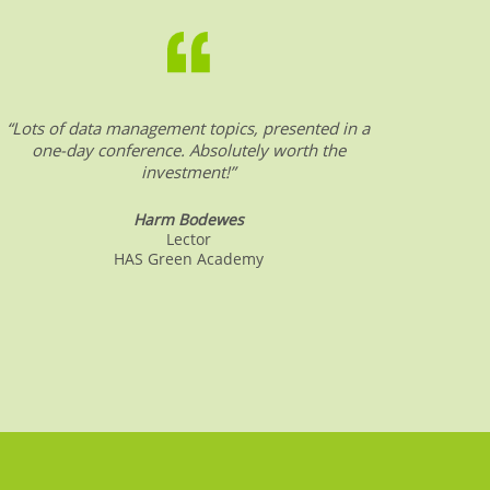
“Lots of data management topics, presented in a
“DW &
one-day conference. Absolutely worth the
date o
investment!”
Harm Bodewes
Lector
HAS Green Academy