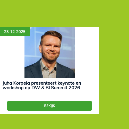
23-12-2025
15-12
Juha Korpela presenteert keynote en
Eevam
workshop op DW & BI Summit 2026
work
BEKIJK