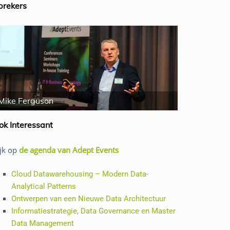
prekers
Mike Ferguson
Barry Devli
ok Interessant
ijk op
de agenda van Adept Events
Cloud Datawarehousing – Modern Data-
Analytical Patterns
Ontwerpen van een Nieuwe Data Architectuur
Informatiestrategie, Data Governance en Master
Data Management