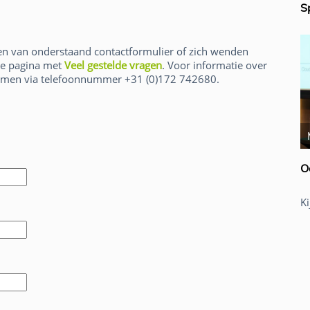
S
en van onderstaand contactformulier of zich wenden
ze pagina met
Veel gestelde vragen
. Voor informatie over
pnemen via telefoonnummer +31 (0)172 742680.
Rick van der Lans
O
K