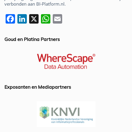
verbonden aan BI-Platform.nl.
F
Li
X
W
E
a
n
h
m
c
k
at
ai
Goud en Platina Partners
e
e
s
l
b
dI
A
o
n
p
o
p
k
Exposanten en Mediapartners