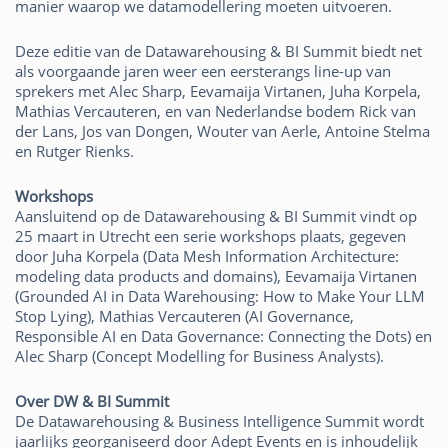
manier waarop we datamodellering moeten uitvoeren.
Deze editie van de Datawarehousing & BI Summit biedt net
als voorgaande jaren weer een eersterangs line-up van
sprekers met Alec Sharp, Eevamaija Virtanen, Juha Korpela,
Mathias Vercauteren, en van Nederlandse bodem Rick van
der Lans, Jos van Dongen, Wouter van Aerle, Antoine Stelma
en Rutger Rienks.
Workshops
Aansluitend op de Datawarehousing & BI Summit vindt op
25 maart in Utrecht een serie workshops plaats, gegeven
door Juha Korpela (Data Mesh Information Architecture:
modeling data products and domains), Eevamaija Virtanen
(Grounded AI in Data Warehousing: How to Make Your LLM
Stop Lying), Mathias Vercauteren (AI Governance,
Responsible AI en Data Governance: Connecting the Dots) en
Alec Sharp (Concept Modelling for Business Analysts).
Over DW & BI Summit
De Datawarehousing & Business Intelligence Summit wordt
jaarlijks georganiseerd door Adept Events en is inhoudelijk