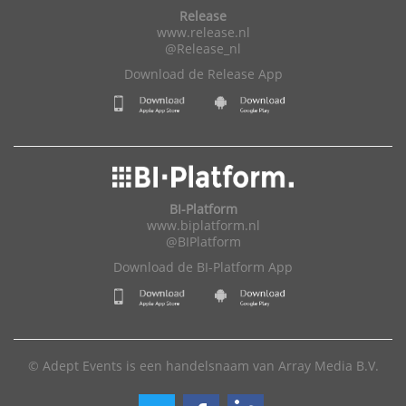
Release
www.release.nl
@Release_nl
Download de Release App
BI-Platform
www.biplatform.nl
@BIPlatform
Download de BI-Platform App
© Adept Events is een handelsnaam van Array Media B.V.