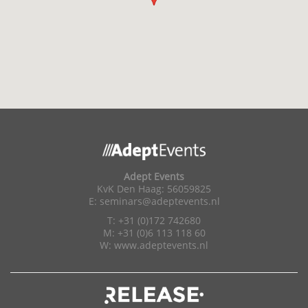
Adept Events
KvK Den Haag: 56059825
E:
seminars@adeptevents.nl
T: +31 (0)172 742680
M: +31 (0)6 113 118 60
W:
www.adeptevents.nl