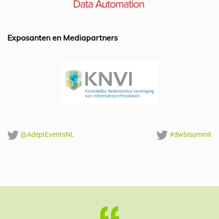
o
n
p
o
p
k
Exposanten en Mediapartners
@AdeptEventsNL
#dwbisummit