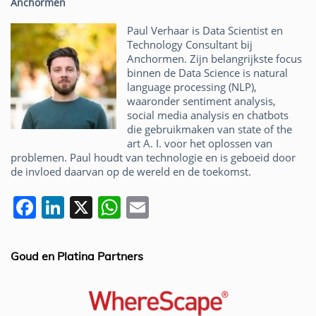
Anchormen
Paul Verhaar is Data Scientist en
Technology Consultant bij
Anchormen. Zijn belangrijkste focus
binnen de Data Science is natural
language processing (NLP),
waaronder sentiment analysis,
social media analysis en chatbots
die gebruikmaken van state of the
art A. I. voor het oplossen van
problemen. Paul houdt van technologie en is geboeid door
de invloed daarvan op de wereld en de toekomst.
F
Li
X
W
E
a
n
h
m
c
k
at
ai
Goud en Platina Partners
e
e
s
l
b
dI
A