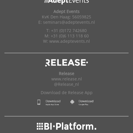
Adept Events
KvK Den Haag: 56059825
E:
seminars@adeptevents.nl
T: +31 (0)172 742680
M: +31 (0)6 113 118 60
W:
www.adeptevents.nl
Release
www.release.nl
@Release_nl
Download de Release App