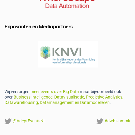
o
n
p
o
p
k
Exposanten en Mediapartners
Wij verzorgen
meer events over Big Data
maar bijvoorbeeld ook
over
Business Intelligence, Datavisualisatie, Predictive Analytics,
Datawarehousing, Datamanagement en Datamodelleren
.
@AdeptEventsNL
#dwbisummit