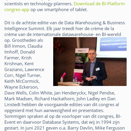
scientists en technology-planners.
Download de BI-Platform
congres-app
op uw smartphone of tablet.
Dit is de achtste editie van de Data Warehousing & Business
Intelligence Summit. Elk jaar treedt hier de crème de la
crème van de internationale datawarehouse- en BI-wereld
op.
Grootheden als
Bill Inmon, Claudia
Imhoff, Donald
Farmer, Krish
Krishnan, Kent
Graziano, Lawrence
Corr, Nigel Turner,
Keith McCormick,
Wayne Eckerson,
Dave Wells, Colin White, Jan Henderyckx, Nigel Pendse,
Mark Madsen, Richard Hackathorn, John Ladley en Dan
Linstedt hebben de voorgaande edities van dit congres al
opgesierd met hun aanwezigheid en presentaties.
Sommigen spraken al op de voorloper van dit congres, BI-
Event en daarvoor Database Systems, dat wij in 1994 zijn
gestart. In juni 2021 geven o.a. Barry Devlin, Mike Ferguson