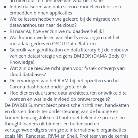
architectuur ten behoeve van waardecreatie
Industrialiseren van data science modellen door ze te
embedden binnen applicaties
Welke lessen hebben we geleerd bij de migratie van
datawarehouses naar de cloud?
BI naar AI, hoe ver zijn we nu daadwerkelijk?
Wat kunnen we leren van Shell’s ervaringen met het
metadata-gedreven OSDU Data Platform
Gebruik van gamification en data literacy bij de opbouw
van een datastrategie volgens DMBOK (DAMA Body Of
Knowledge)
Wat zijn de nieuwe richtlijnen voor fysiek ontwerp van
cloud databases?
De ervaringen van het RIVM bij het opzetten van het
Corona-dashboard onder grote druk
Hoe dienen duurzame data-architecturen ontwikkeld te
worden en wat is de invloed op ontwerpregels?
De DW&BI Summit biedt praktische richtlijnen, handvatten
en do’s en don’ts ter ondersteuning van de huidige en
komende vraagstukken. U ontmoet bekende sprekers en
thought leaders uit binnen- en buitenland en
vertegenwoordigers van grote internationale organisaties
zoals NN, Randstad, RIVM en Shell. Profiteer van de kennis