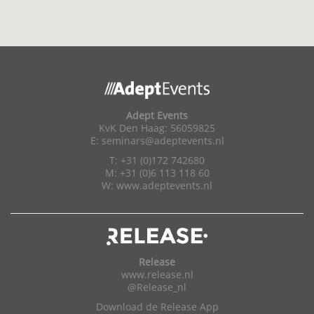
Adept Events
KvK Den Haag: 56059825
E:
seminars@adeptevents.nl
T: +31 (0)172 742680
M: +31 (0)6 113 118 60
W:
www.adeptevents.nl
Release
www.release.nl
@Release_nl
Download de Release App