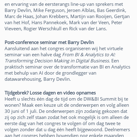
en ervaring van de eersterangs line-up van sprekers met
Barry Devlin, Mike Ferguson, Jeroen Alblas, Bas Geerdink,
Marc de Haas, Johan Krebbers, Martijn van Rooijen, Gertjan
van het Hof, Hans Pannekoek, Mark van der Veen, Peter
Vieveen, Rogier Werschkull en Rick van der Lans.
Post-conference seminar met Barry Devlin
Aansluitend aan het congres organiseren wij het virtuele
seminar van een halve dag
From BI & Analytics to AI:
Transforming Decision Making in Digital Business.
Een
praktisch seminar over de transformatie van BI en Analytics
met behulp van AI door de grondlegger van
datawarehousing, Barry Devlin.
Tijdgebrek? Losse dagen en video opnames
Heeft u slechts één dag de tijd om de DW&BI Summit bij te
wonen? Maak een keuze uit de onderwerpen en volg alleen
30 juni of 1 juli. De onderwerpen zijn zodanig gekozen dat
zij op zich zelf staan zodat het ook mogelijk is om alleen de
eerste dag van het congres te volgen óf om dag twee te
volgen zonder dat u dag één heeft bijgewoond. Deelnemers
aan het congres hebben bovendien nog enkele maanden