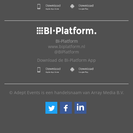
BI-Platform
www.biplatform.nl
@BIPlatform
Download de BI-Platform App
© Adept Events is een handelsnaam van Array Media B.V.