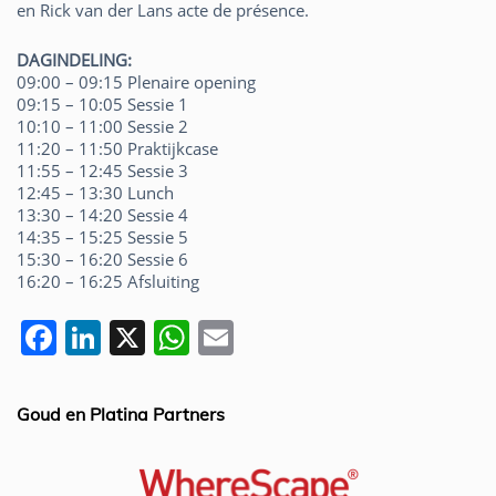
en Rick van der Lans acte de présence.
DAGINDELING:
09:00 – 09:15 Plenaire opening
09:15 – 10:05 Sessie 1
10:10 – 11:00 Sessie 2
11:20 – 11:50 Praktijkcase
11:55 – 12:45 Sessie 3
12:45 – 13:30 Lunch
13:30 – 14:20 Sessie 4
14:35 – 15:25 Sessie 5
15:30 – 16:20 Sessie 6
16:20 – 16:25 Afsluiting
F
Li
X
W
E
a
n
h
m
c
k
at
ai
Goud en Platina Partners
e
e
s
l
b
dI
A