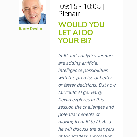
09:15 - 10:05 |
Plenair
WOULD YOU
Barry Devlin
LET AI DO
YOUR BI?
In BI and analytics vendors
are adding artificial
intelligence possibilities
with the promise of better
or faster decisions. But how
far could AI go? Barry
Devlin explores in this
session the challenges and
potential benefits of
moving from BI to AI. Also
he will discuss the dangers
of thoughtless automation