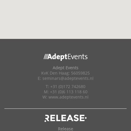
Adept Events
KvK Den Haag: 56059825
E:
seminars@adeptevents.nl
T: +31 (0)172 742680
M: +31 (0)6 113 118 60
W:
www.adeptevents.nl
Release