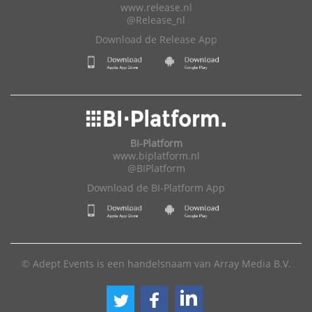
www.release.nl
@Release_nl
Download de Release App
BI-Platform
www.biplatform.nl
@BIPlatform
Download de BI-Platform App
© Adept Events is een handelsnaam van Array Media B.V.