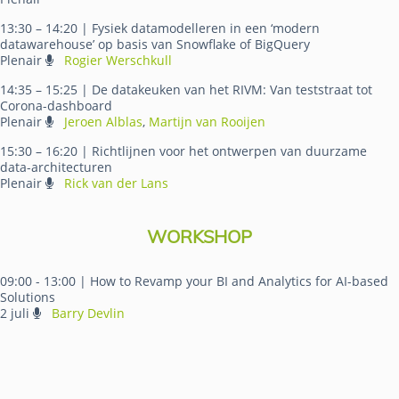
13:30 – 14:20
| Fysiek datamodelleren in een ‘modern
datawarehouse’ op basis van Snowflake of BigQuery
Plenair
Rogier Werschkull
14:35 – 15:25
| De datakeuken van het RIVM: Van teststraat tot
Corona-dashboard
Plenair
Jeroen Alblas
,
Martijn van Rooijen
15:30 – 16:20
| Richtlijnen voor het ontwerpen van duurzame
data-architecturen
Plenair
Rick van der Lans
WORKSHOP
09:00 - 13:00
| How to Revamp your BI and Analytics for AI-based
Solutions
2 juli
Barry Devlin