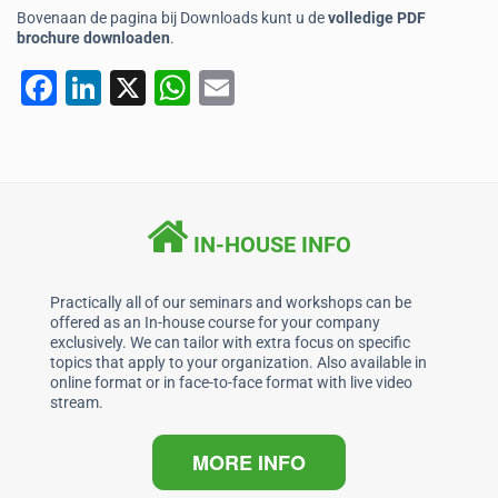
Bovenaan de pagina bij Downloads kunt u de
volledige PDF
brochure downloaden
.
F
Li
X
W
E
a
n
h
m
c
k
at
ai
e
e
s
l
b
dI
A
IN-HOUSE INFO
o
n
p
o
p
Practically all of our seminars and workshops can be
offered as an In-house course for your company
k
exclusively. We can tailor with extra focus on specific
topics that apply to your organization. Also available in
online format or in face-to-face format with live video
stream.
MORE INFO