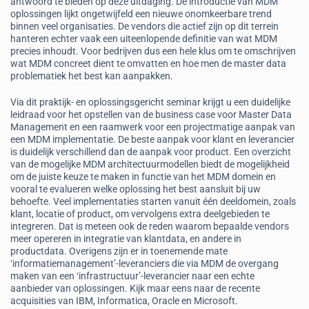
antwoord te bieden op deze uitdaging. De introductie van MDM
oplossingen lijkt ongetwijfeld een nieuwe onomkeerbare trend
binnen veel organisaties. De vendors die actief zijn op dit terrein
hanteren echter vaak een uiteenlopende definitie van wat MDM
precies inhoudt. Voor bedrijven dus een hele klus om te omschrijven
wat MDM concreet dient te omvatten en hoe men de master data
problematiek het best kan aanpakken.
Via dit praktijk- en oplossingsgericht seminar krijgt u een duidelijke
leidraad voor het opstellen van de business case voor Master Data
Management en een raamwerk voor een projectmatige aanpak van
een MDM implementatie. De beste aanpak voor klant en leverancier
is duidelijk verschillend dan de aanpak voor product. Een overzicht
van de mogelijke MDM architectuurmodellen biedt de mogelijkheid
om de juiste keuze te maken in functie van het MDM domein en
vooral te evalueren welke oplossing het best aansluit bij uw
behoefte. Veel implementaties starten vanuit één deeldomein, zoals
klant, locatie of product, om vervolgens extra deelgebieden te
integreren. Dat is meteen ook de reden waarom bepaalde vendors
meer opereren in integratie van klantdata, en andere in
productdata. Overigens zijn er in toenemende mate
‘informatiemanagement’-leveranciers die via MDM de overgang
maken van een ‘infrastructuur’-leverancier naar een echte
aanbieder van oplossingen. Kijk maar eens naar de recente
acquisities van IBM, Informatica, Oracle en Microsoft.